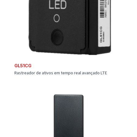
GL533CG
Rastreador de ativos à prova d'água 4G LTE - CAT1