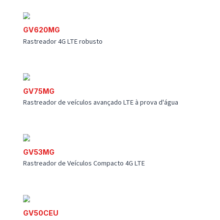
GL52LP
Micro rastreador de ativos LoRa