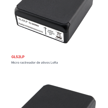
GV500CG
Rastreador OBD LTE Cat 1 Mini
CV200XEU
Câmera inteligente 4G com telemática completa