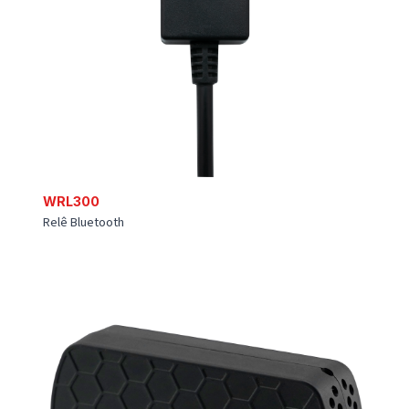
GL51CG
Rastreador de ativos em tempo real avançado LTE