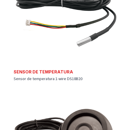
RELÊ
Relê e soquete para bloqueios