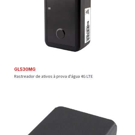
CAN100 BLE
Adaptador BLE CANBus e J1708
WR100LAU
Roteador Wi-Fi industrial 4G Dual-SIM
GL320MG
Rastreador de ativos em tempo real avançado LTE
GL53MG
Rastreador de ativos 4G LTE à prova d'água