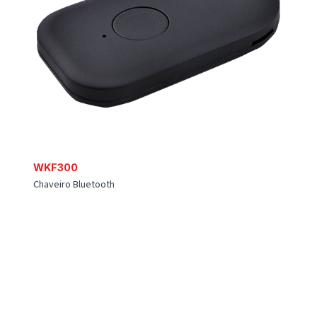
WMS301
Sensor de porta Bluetootn