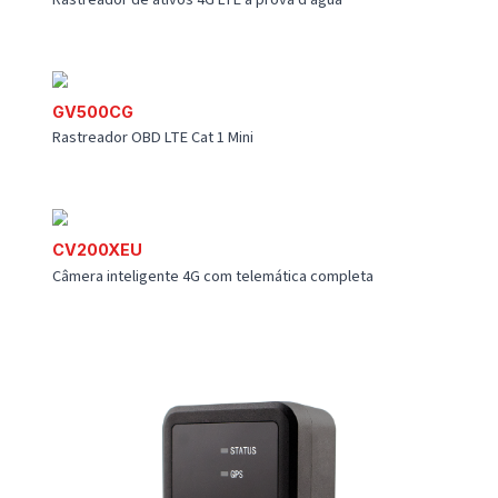
DR200
Kit leitor de cartão RFID