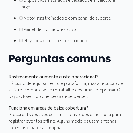
Pilote em pequena escala
por 30 dias e ajuste regr
Treine equipe e motoristas
com material curto e
objetivo
Rode em produção
e revise indicadores a cada
semana no primeiro mês
Padronize relatórios
para liderança e seguradora
Checklist rápido
Rotas com geofences e pontos seguros
cadastrados
Alertas configurados com responsáveis e SLA