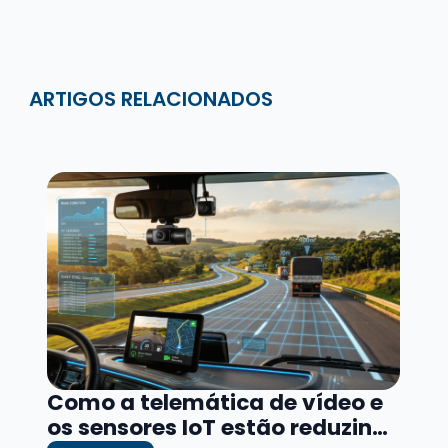
registrar eventos offline. Alguns modelos usam antenas
externas e baterias próprias.
Precisa mudar sistemas atuais?
Nem sempre. Integração por API resolve na maioria dos
casos.
Fechando
Segurança de carga não depende só de monitorar.
Depende de processo, pessoas e resposta rápida. Com
rastreamento bem ajustado, a operação fica mais
previsível e o risco cai.
Gostou? Compartilhe este artigo!