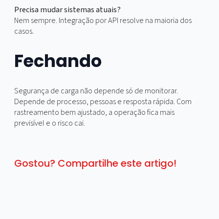
Dispositivos instalados e testados em veículo e
carga
Motoristas treinados e com canal de suporte
Painel de indicadores ativo
Playbook de incidentes validado
Perguntas comuns
Rastreamento aumenta custo operacional?
Há custo de equipamento e plataforma, mas a redução 
sinistro, combustível e retrabalho costuma compensar. 
payback vem do que deixa de se perder.
Funciona em áreas de baixa cobertura?
Procure dispositivos com múltiplas redes e memória par