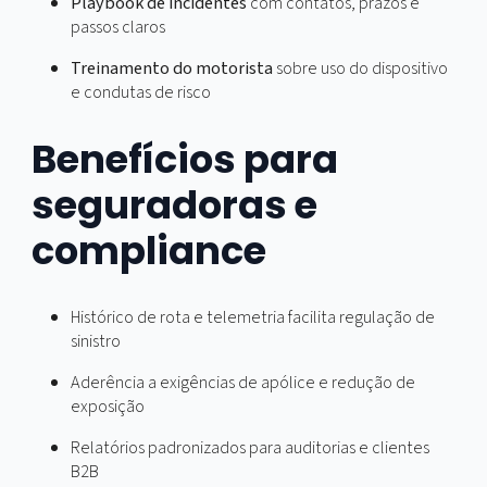
Planejamento de rotas
com horários de janela e
pontos seguros para paradas
Protocolos de saída e chegada
com checklist
simples
Monitoração ativa
em horários críticos, incluindo
madrugada
Playbook de incidentes
com contatos, prazos e
passos claros
Treinamento do motorista
sobre uso do dispositi
e condutas de risco
Benefícios para