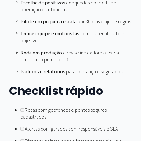
TMS e WMS
para sincronizar pedidos, janelas e doc
ERPs
para disparar eventos de faturamento na
entrega confirmada
Centros de controle
com telas simples e alertas
priorizados
Passo a passo de
implantação
Mapeie riscos
por região, produto e horário
Defina políticas
de alerta e resposta por tipo de r
Escolha dispositivos
adequados por perfil de
operação e autonomia